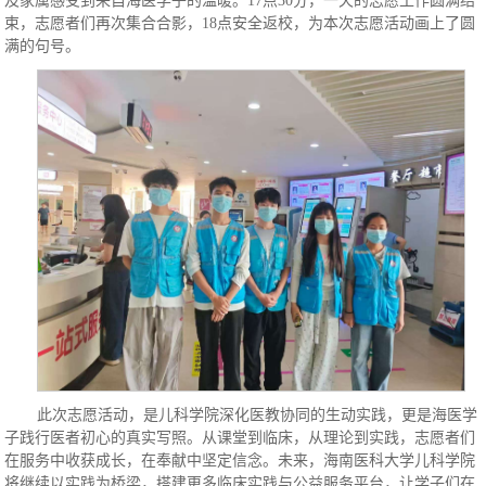
及家属感受到来自海医学子的温暖。17点30分，一天的志愿工作圆满结
束，志愿者们再次集合合影，18点安全返校，为本次志愿活动画上了圆
满的句号。
此次志愿活动，是儿科学院深化医教协同的生动实践，更是海医学
子践行医者初心的真实写照。从课堂到临床，从理论到实践，志愿者们
在服务中收获成长，在奉献中坚定信念。未来，海南医科大学儿科学院
将继续以实践为桥梁，搭建更多临床实践与公益服务平台，让学子们在