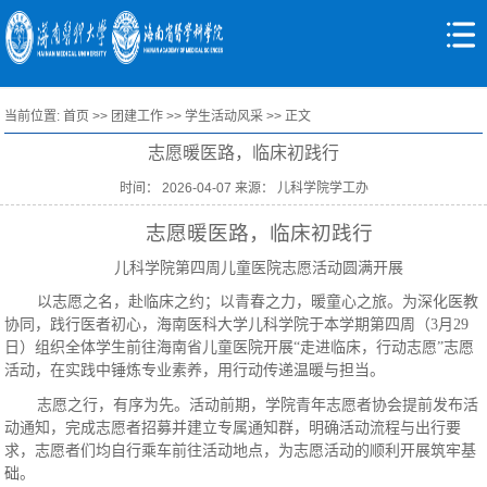
当前位置:
首页
>>
团建工作
>>
学生活动风采
>> 正文
志愿暖医路，临床初践行
时间： 2026-04-07 来源： 儿科学院学工办
志愿暖医路，临床初践行
儿科学院第四周儿童医院志愿活动圆满开展
以志愿之名，赴临床之约；以青春之力，暖童心之旅。为深化医教
协同，践行医者初心，海南医科大学儿科学院于本学期第四周（3月29
日）组织全体学生前往海南省儿童医院开展“走进临床，行动志愿”志愿
活动，在实践中锤炼专业素养，用行动传递温暖与担当。
志愿之行，有序为先。活动前期，学院青年志愿者协会提前发布活
动通知，完成志愿者招募并建立专属通知群，明确活动流程与出行要
求，志愿者们均自行乘车前往活动地点，为志愿活动的顺利开展筑牢基
础。