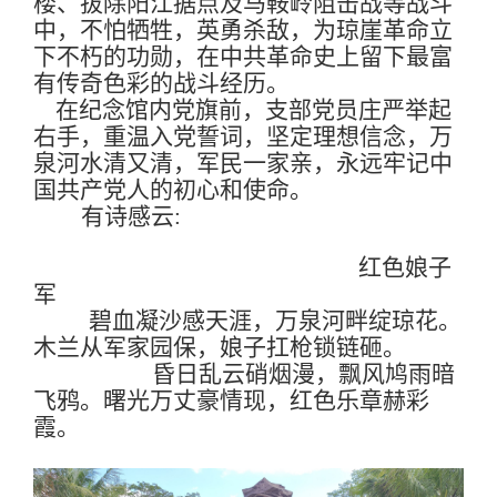
楼、拔除阳江据点及马鞍岭阻击战等战斗
中，不怕牺牲，英勇杀敌，为琼崖革命立
下不朽的功勋，在中共革命史上留下最富
有传奇色彩的战斗经历。
在纪念馆内党旗前，支部党员庄严举起
右手，重温入党誓词，坚定理想信念，万
泉河水清又清，军民一家亲，永远牢记中
国共产党人的初心和使命。
有诗感云
:
红色娘子
军
碧血凝沙感天涯，万泉河畔绽琼花。
木兰从军家园保，娘子扛枪锁链砸。
昏日乱云硝烟漫，飘风鸠雨暗
飞鸦。
曙光万丈豪情现，红色乐章赫彩
霞。