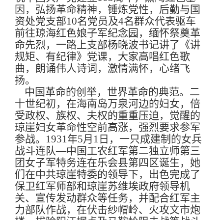
因，弘扬革命精神，锤炼党性，后勤与国
资处党支部
10
名党员及
4
名群众代表驱车
前往琼海红色娘子军纪念园，缅怀祭奠革
命先烈，一路上支部杨晓波书记讲了《讲
规矩、有纪律》党课，大家高唱红色歌
曲，朗诵伟人诗词，激情满怀，心绪飞
扬。
中国革命的创举，世界革命的典范。二
十世纪初，在海南岛万泉河边的妇女，倍
受政权、族权、夫权的重重压迫，觉醒的
琼崖妇女革命性空前高涨，强烈要求参军
参战。
1931
年
5
月
1
日，一只成建制的女兵
战斗连队
—
中国工农红军第二独立师第三
团女子军特务连在乐会县第四区诞生，她
们在中共琼崖特委的领导下，出色完成了
保卫红军师部和琼崖苏维埃政府领导机
关、宣传发动群众等任务，并配合红军主
力部队作战，在伏击纱帽岭、火攻文市炮