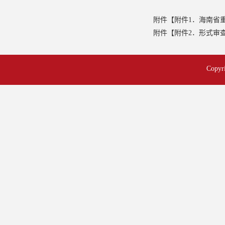
附件【
附件1．海南省重
附件【
附件2．形式审查
Cop