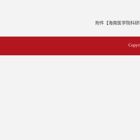
附件【
海南医学院科研项
Cop