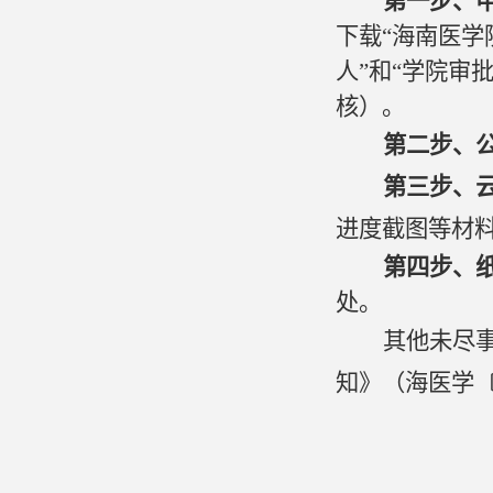
第一步、
下载
“
海南医学
人
”和“
学院审
核）。
第二步、
第三步、
进度截图等材
第四步、
处。
其他未尽
知
》
（
海医学