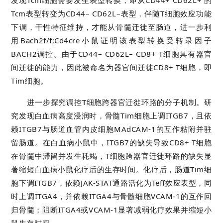
发现Tcm细胞需要发生表型转换，即从CD44+ CD62L+ 的
Tcm表型转变为CD44– CD62L–表型，伴随T细胞效应功能
下调，干性特征维持，才能从骨髓迁徙至肠道，进一步利
用Bach2f/f;Cd4cre小鼠证明该表型转换受转录因子
BACH2调控。由于CD44– CD62L– CD8+ T细胞具有器官
间迁徙的能力，因此被命名为器官间迁徙CD8+ T细胞，即
Tim细胞。
进一步探究调控T细胞跨器官迁徙环路的分子机制。研
究发现白血病高度浸润时，骨髓Tim细胞上调ITGB7，且依
赖ITGB7与肠道血管内皮细胞MAdCAM-1的互作粘附并驻
留肠道。在白血病小鼠中，ITGB7的缺失导致CD8+ T细胞
在骨髓中滞留并发生耗竭，T细胞跨器官迁徙环路的缺失显
著缩短白血病小鼠化疗后的生存时间。化疗后，肠道Tim细
胞下调ITGB7，依赖JAK-STAT通路活化为Teff效应表型，同
时上调ITGA4，并依赖ITGA4与骨髓细胞VCAM-1的互作回
归骨髓；阻断ITGA4或VCAM-1显著减弱化疗效果并缩短小