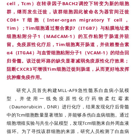
cell，Tcm）在转录因子BACH2调控下转变为新的细胞
群，继而发生迁徙，该群细胞因此被命名为器官间迁徙
CD8+ T细胞（Inter-organ migratory T cell，
Tim）；Tim细胞通过整合素β7（ITGB7）与粘膜地址素
细胞粘附分子1（MAdCAM-1）的互作粘附于肠道并驻
留。免疫原性化疗后，Tim细胞离开肠道，并依赖整合素
α4（ITGA4）与血管细胞粘附分子1（VCAM-1）的结合回
归骨髓。该迁徙环路的缺失显著减弱免疫原性化疗效果；
阻断CXCR3可增强Tim细胞迁徙到肠道，从而更好地发挥
抗肿瘤免疫作用。
研究人员首先构建MLL-AF9急性髓系白血病小鼠模
型，并使用一线免疫原性化疗药物柔红霉素
（Daunorubicin，DNR）进行化疗，结果发现化疗后骨髓
中的Tcm细胞数量显著增加，并能够杀伤白血病细胞。通过
细胞增殖实验与共生小鼠模型，发现Tcm细胞来自外周血液
循环。为了寻找该群细胞的来源，研究人员检测了白血病