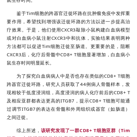
鼠生存时间。
鉴于Tim细胞的跨器官迁徙环路在抗肿瘤免疫中发挥重
要作用，希望找到增强该迁徙环路的方法以进一步提高治
疗效果。于是，他们使用CXCR3敲除小鼠构建白血病模型
或对白血病小鼠注射CXCR3中和抗体，实验结果表明两种
方法都可以促进Tim细胞迁徙至肠道。更重要的是，阻断
CXCR3后，化疗后骨髓中CD8+ T细胞显著增加，白血病小
鼠生存时间明显延长。
为了探究白血病病人中是否也存在类似的CD8+ T细胞
跨器官迁徙环路，研究人员获取了44例病人骨髓样本，发
现相较于低度浸润组，高度浸润的病人化疗前后的CD8+ T
及相应亚群都表达更高的ITGB7，提示CD8+ T细胞可能通
过调节ITGB7的表达在骨髓和外周组织或器官（如肠道）
之间迁徙。
综上所述，
该研究发现了一群CD8+ T细胞亚群（Tim