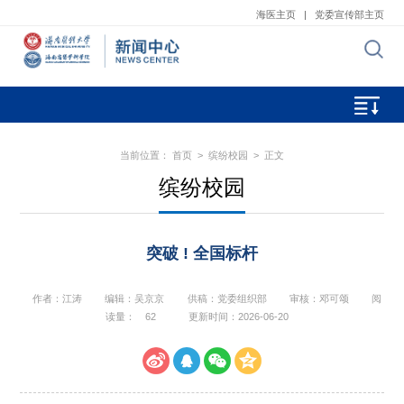
海医主页
|
党委宣传部主页
当前位置：
首页
>
缤纷校园
> 正文
缤纷校园
突破 ! 全国标杆
作者：江涛
编辑：吴京京
供稿：党委组织部
审核：邓可颂
阅
读量：
62
更新时间：2026-06-20