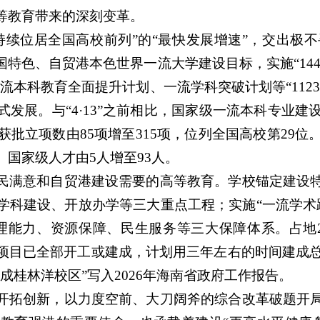
等教育带来的深刻变革。
持续位居全国高校前列”的“最快发展增速”，交出极不
特色、自贸港本色世界一流大学建设目标，实施“144
流本科教育全面提升计划、一流学科突破计划等“112
发展。与“4·13”之前相比，国家级一流本科专业建
获批立项数由85项增至315项，位列全国高校第29位
国家级人才由5人增至93人。
民满意和自贸港建设需要的高等教育。学校锚定建设
科建设、开放办学等三大重点工程；实施“一流学术跃升
理能力、资源保障、民生服务等三大保障体系。占地2
3个项目已全部开工或建成，计划用三年左右的时间建成
成桂林洋校区”写入2026年海南省政府工作报告。
开拓创新，以力度空前、大刀阔斧的综合改革破题开