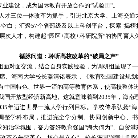
专业建设，成为国际教育开放合作的“试验田”。
人才三位一体改革为抓手，引进北京大学、上海交通大学
科空白；汇聚57个省部级及以上科创平台，探索“揭榜
名高层次人才，构建起“园区+高校+科研院所”的协同育
循脉问道：聆听高校改革的“破局之声”
组面对面交流，结合自身实践经验，为调研组呈现了一
、海南大学校长骆清铭表示，《教育强国建设规划纲要（2
有中国特色、世界一流的高等教育体系‌，使高校整体进
为我国开放型经济新高地。这就意味着到2035年，海
035年迈进世界一流大学行列目标。学校传承弘扬“海
调整学科布局，推进完全学分制、协同创新中心、书院
求知治学氛围，奋力答好教育强国“海大何为”、自贸港
“改革首先要革心、核心是立心”，校长陈国强院士则强