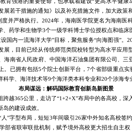
教育强港的重要使命，也承载着建设“更高水平健康岛”
发展若干措施的通知》以及补充措施文件，加大政策
制度并严格执行。2024年，海南医学院更名为海南
学、药学和生物学3个一级学科博士学位授权点和临床
建设国内一流海洋大学”目标，聚焦服务“向海图强”。2
发展，目前已经从传统师范类院校转型为高水平应用
、海南省人民政府、中国海洋石油集团有限公司、三亚
以上。已拥有包括5个院士创新平台，7个省部级重点实
洋科学、海洋技术等9个海洋类本科专业和20个涉海专
布局谋远：解码国际教育创新岛新图景
跨越365公里，走访了“1+2+X”布局中的各高校，
新岛的建设成效。
人”字型布局，短短3年间吸引26家中外知名高校签
学部省联审联批机制，赋予境外高校更大招生自主权，