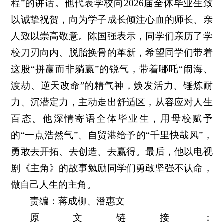
程”的讲话。他代表学校向2026届全体毕业生致
以诚挚祝贺，向为学子成长倾注心血的师长、亲
人致以崇高敬意。陈国强表示，同学们亲历了学
校刀刃向内、脱胎换骨的革新，希望同学们带着
这股“拼赢而非躺赢”的锐气，带着哪吒“闹海、
渡劫、逆天改命”的精气神，焕发活力、锤炼耐
力、沉潜定力，主动走出舒适区，从容应对人生
百态。他深情寄语全体毕业生，用母校赋予
的“一点浩然气”、自贸港给予的“千里快哉风”，
勇敢去开拓、去创造、去赢得。最后，他以电视
剧《主角》的故事勉励同学们勇敢坚强不认命，
做自己人生的主角。
责编：蒋成柳、潘惠文
原文链接：