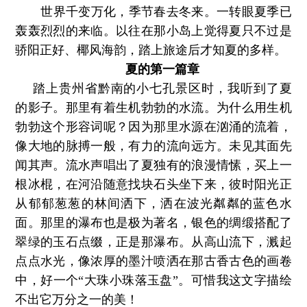
世界千变万化，季节春去冬来。一转眼夏季已
轰轰烈烈的来临。以往在那小岛上觉得夏只不过是
骄阳正好、椰风海韵，踏上旅途后才知夏的多样。
夏的第一篇章
踏上贵州省黔南的小七孔景区时，我听到了夏
的影子。那里有着生机勃勃的水流。为什么用生机
勃勃这个形容词呢？因为那里水源在汹涌的流着，
像大地的脉搏一般，有力的流向远方。未见其面先
闻其声。流水声唱出了夏独有的浪漫情愫，买上一
根冰棍，在河沿随意找块石头坐下来，彼时阳光正
从郁郁葱葱的林间洒下，洒在波光粼粼的蓝色水
面。那里的瀑布也是极为著名，银色的绸缎搭配了
翠绿的玉石点缀，正是那瀑布。从高山流下，溅起
点点水光，像浓厚的墨汁喷洒在那古香古色的画卷
中，好一个“大珠小珠落玉盘”。可惜我这文字描绘
不出它万分之一的美！