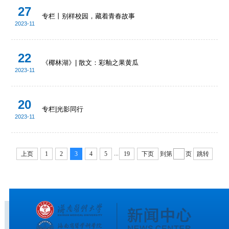
27
专栏丨别样校园，藏着青春故事
2023-11
22
《椰林湖》| 散文：彩釉之果黄瓜
2023-11
20
专栏|光影同行
2023-11
...
上页
1
2
3
4
5
19
下页
到第
页
跳转