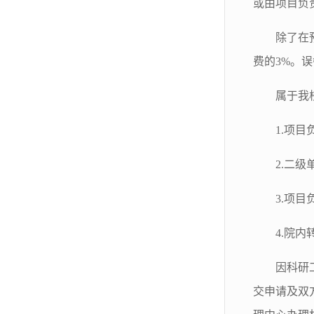
或由项目负
除了在
费的3%。
属于我
1.项
2.二
3.项
4.院
因科研
交申请及双