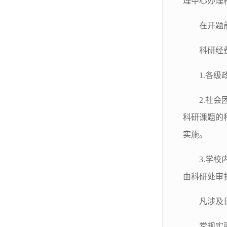
理中心办理
在开题
科研经
1.各
2.社
科研课题的
实施。
3.学
由科研处审
凡涉及
常规实