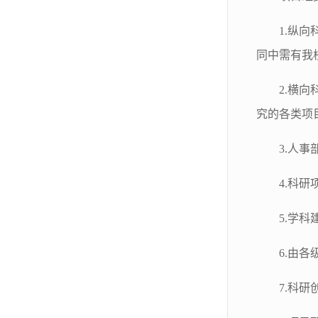
1.纵
同中需有我
2.横
究的各类项
3.人
4.科
5.学
6.由
7.科