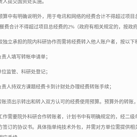
责人提交国资处实施。
预算中有明确说明外，用于电讯和网络的经费合计不得超过项目
误餐费合计不得超过项目总经费的2%（政府有相关规定的，按政
校独立承担的院内科研协作而需将经费转入他人账户者，按以下
目负责人填写转帐申请单；
级单位监管、科研处登记；
目负责人持双方课题经费卡到计财处办理经费转账手续；
内转账须出示转出和转入双方认可的经费使用预算。预算外的转账
工作需要院外科研合作转账者，计划书中有明确规定的，经二级
方签订的协议书。具体指单纯技术外包，并需对方单位需提供相