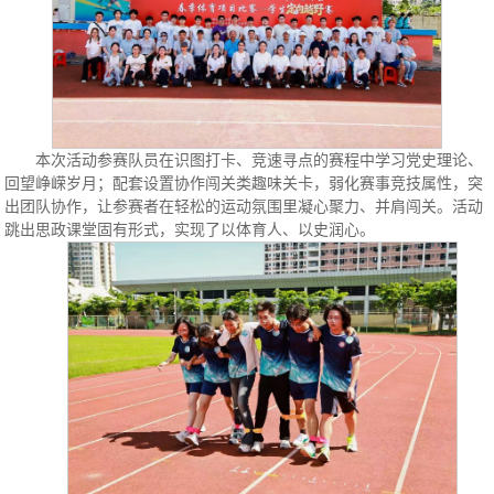
本次活动参赛队员在识图打卡、竞速寻点的赛程中学习党史理论、
回望峥嵘岁月；配套设置协作闯关类趣味关卡，弱化赛事竞技属性，突
出团队协作，让参赛者在轻松的运动氛围里凝心聚力、并肩闯关。活动
跳出思政课堂固有形式，实现了以体育人、以史润心。