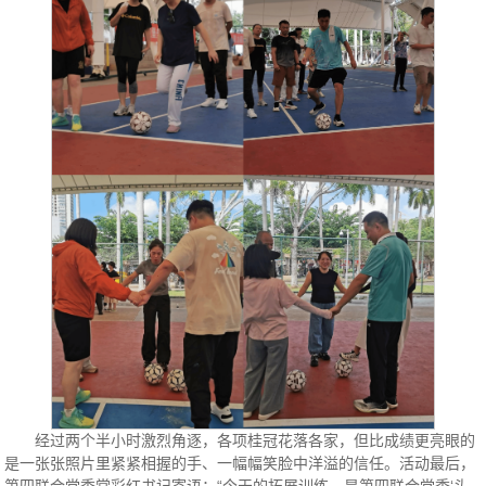
经过两个半小时激烈角逐，各项桂冠花落各家，但比成绩更亮眼的
是一张张照片里紧紧相握的手、一幅幅笑脸中洋溢的信任。活动最后，