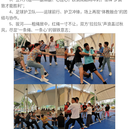
致才能胜利”；
4、足球护卫队——运球前行、护卫冲锋，场上再现“体教融合”的团
结与协作。
5、拔河——粗绳居中，红绳一寸不让，双方“拉拉队”声浪盖过秋
风，尽显“一条绳、一条心”的钢铁意志；