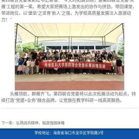
第四联合党委常彩红书记寄语：“今天的拓展训练，是第四联合党委‘头
雁’工程的第一桨。希望大家把赛场上激发出的协作与拼劲，带回课堂、
带进岗位，以‘堡垒’之坚育‘新人’之强，为学校高质量发展注入源源动
力！”
头雁领航，群雁齐飞。第四联合党委将以此次拓展活动为起点，持
续打造“党建+业务”融合品牌，让党旗在教学科研一线高高飘扬。
下一条：
弘扬阅兵精神，锻造强国体魄
学校地址：海南省海口市龙华区学院路3号