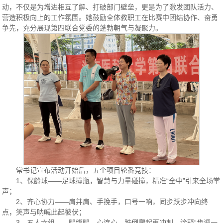
动，不仅是为增进相互了解、打破部门壁垒，更是为了激发团队活力、
营造积极向上的工作氛围。她鼓励全体教职工在比赛中团结协作、奋勇
争先，充分展现第四联合党委的蓬勃朝气与凝聚力。
常书记宣布活动开始后，五个项目轮番竞技：
1、保龄球——足球撞瓶，智慧与力量碰撞，精准“全中”引来全场掌
声；
2、齐心协力——肩并肩、手挽手，口号一响，同步跃步冲向终
点，笑声与呐喊此起彼伏；
3、五人六组——腿绑腿、心连心，跌倒爬起再冲刺，诠释“步调一