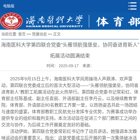
电脑版
当前位置:
首页
>>
党建动态
>> 正文
海南医科大学第四联合党委“头雁领航强堡垒，协同奋进育新人”
拓展活动圆满结束
时间： 2025-09-17 来源：
2025年9月15日上午，海南医科大学风雨操场人声鼎沸、欢声雷
动，第四联合党委成立后的首次大型活动——“头雁领航强堡垒，协同奋
进育新人”教职工拓展活动在此火热举行。第四联合党委书记常彩红、体
育部主任陈基成、副主任袁丽、外语部副主任李丹云，以及继续教育学
院、体育部、外语部近80名教职工齐聚一堂，以昂扬姿态共赴一场团结
与速度的盛宴。体育部教职工民航充分发挥专业优势，为赛事成功举办
提供专业的组织和裁判支持。本次活动旨在促进三个部门教职工之间的
交流与协作，为后续工作开展奠定良好的基础。
活动伊始，第四联合党委常彩红书记作了动员讲话，她强调本次趣
味运动会的重要意义，指出：这是党委成立后开展的第一次集体破冰活