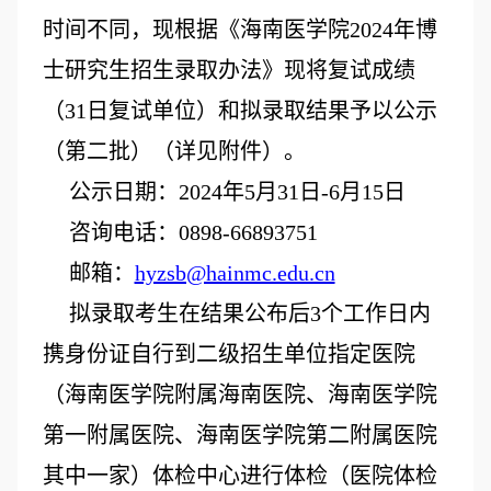
时间不同，现根据《海南医学院
2024年博
士研究生招生录取办法》
现将
复试成绩
（
31
日复试单位）和拟录取结果予以公示
（第
二
批）（详见附件）。
公示日期：2024年
5
月
31
日
-
6
月
15
日
咨询电话：0898-66893751
邮箱：
hyzsb@hainmc.edu.cn
拟录取考生在结果公布后3个工作日内
携身份证自行到
二级招生单位指定医院
（
海南医学院附属海南医院、海南医学院
第一附属医院
、
海南医学院第二附属医院
其中一家
）
体检中心进行体检（医院体检