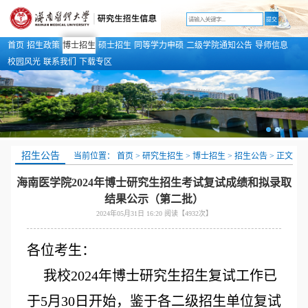
首页
招生政策
博士招生
硕士招生
同等学力申硕
二级学院通知公告
导师信息
校园风光
联系我们
下载专区
招生公告
当前位置：
首页 >
研究生招生 >
博士招生 >
招生公告 >
正文
海南医学院2024年博士研究生招生考试复试成绩和拟录取
结果公示（第二批）
2024年05月31日 16:20 阅读【
4932
次】
各位考生：
我校2024年
博士研究生招生
复试工作已
于
5
月
30
日开始，鉴于各二级招生单位复试