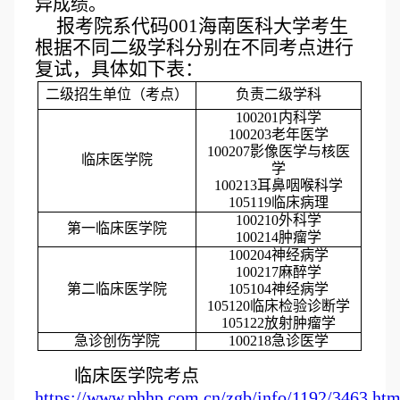
异成绩。
报考院系代码001海南医科大学考生
根据不同二级学科分别在不同考点进行
复试，具体如下表：
二级招生单位（考点）
负责二级学科
100201内科学
100203老年医学
100207影像医学与核医
临床医学院
学
100213耳鼻咽喉科学
105119临床病理
100210外科学
第一临床医学院
100214肿瘤学
100204神经病学
100217麻醉学
第二临床医学院
105104神经病学
105120临床检验诊断学
105122放射肿瘤学
急诊创伤学院
100218急诊医学
临床医学院考点
https://www.phhp.com.cn/zgb/info/1192/3463.ht