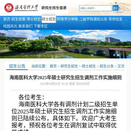
首页
招生政策
博士招生
硕士招生
同等学力申硕
二级学院通知公告
导师信息
校园风光
联系我们
下载专区
招生公告
当前位置：
首页 >
研究生招生 >
硕士招生 >
招生公告 >
正文
海南医科大学2025年硕士研究生招生调剂工作实施细则
2025年04月01日 16:36 阅读【
60299
次】
各位考生：
海南医科大学各有调剂计划二级招生单
位2025年硕士研究生招生调剂工作实施细
则已陆续公布，具体如下。欢迎广大考生
报考，预祝各位考生在调剂复试中取得优