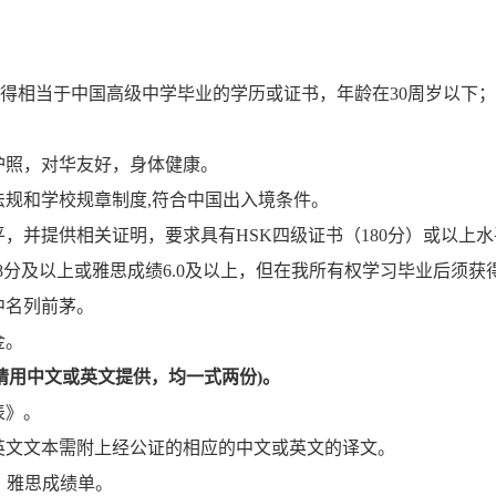
得相当于中国高级中学毕业的学历或证书，年龄在
30
周岁以下；
护照，对华友好，身体健康。
法规和学校规章制度
,
符合中国出入境条件。
平，并提供相关证明，要求具有
HSK
四级证书（
180
分）或以上水
8
分及以上或雅思成绩
6.0
及以上，但在我所有权学习毕业后须获
中名列前茅。
金。
请用中文或英文提供，均一式两份
)
。
表》。
英文文本需附上经公证的相应的中文或英文的译文。
、雅思成绩单。