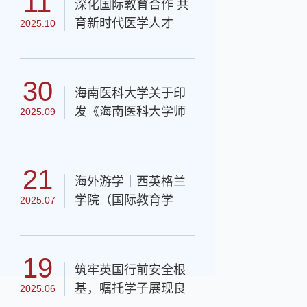
11
深化国际教育合作 共
竞聘公告
育新时代医学人才
2025.10
——2025年暑期西英
格兰大学医学交流项
目圆满结束
30
海南医科大学关于印
发《海南医科大学师
2025.09
资培养进修管理办
法》的通知
2025.10.1
21
海外游学｜西英格兰
育新时代医学人才——2025年暑
深化国
学院（国际教育学
2025.07
交流项目圆满结束
期西英
院）暑期赴英交流行
前动员会圆满举行
19
筑牢英国行前安全根
基，嘱托学子展现良
2025.06
好风貌——西英学院