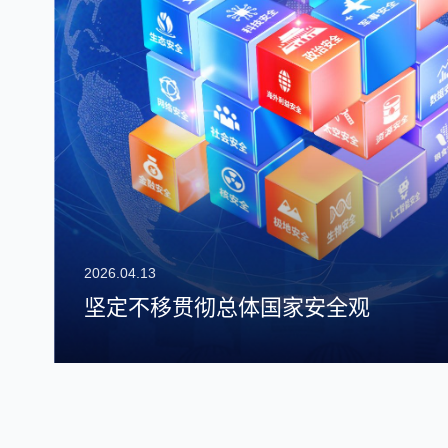
2026.04.13
英格
坚定不移贯彻总体国家安全观
开始
兰大
务，
化沟