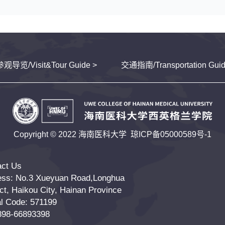
参观导览/Visit&Tour Guide >
交通指南/Transportation Guid
Copyright © 2022 海南医科大学
琼ICP备05000589号-1
act Us
ess: No.3 Xueyuan Road,Longhua
ict, Haikou City, Hainan Province
l Code: 571199
0898-66893398