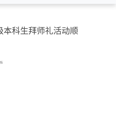
5级本科生拜师礼活动顺
26