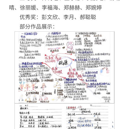
晴、徐丽媛、李福海、郑赫赫、郑婉婷
优秀奖：彭文欣、李月、郝聪聪
部分作品展示：