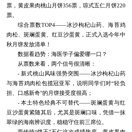
票，黄皮果肉桃山月饼356票，琼式五仁月饼220
票。
综合票数TOP4——冰沙枸杞山药、海苔鸡
肉松、斑斓蛋黄、红豆沙蛋黄，正式入选今年中
秋月饼发放清单！
数据看趋势：海医学子偏爱哪一口？
从票数来看，两个信号很清晰：
- 新式桃山风味强势突围——冰沙枸杞山药
与海苔鸡肉松包揽冠亚军，说明同学们对“轻负
担、口感新奇”的月饼接受度很高；
- 本土特色经典不可替代——斑斓蛋黄与红
豆沙蛋黄紧随其后，尤其是斑斓口味，凭借一抹
翠绿的海南辨识度，稳稳守住前三席位。
而传统“饼王”五仁这次成绩垫底，黄皮果肉