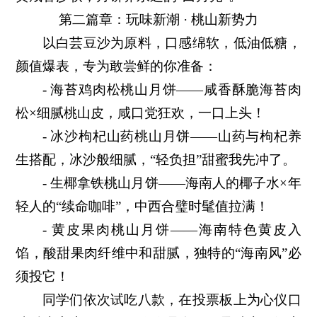
第二篇章：玩味新潮 · 桃山新势力
以白芸豆沙为原料，口感绵软，低油低糖，
颜值爆表，专为敢尝鲜的你准备：
- 海苔鸡肉松桃山月饼——咸香酥脆海苔肉
松×细腻桃山皮，咸口党狂欢，一口上头！
- 冰沙枸杞山药桃山月饼——山药与枸杞养
生搭配，冰沙般细腻，“轻负担”甜蜜我先冲了。
- 生椰拿铁桃山月饼——海南人的椰子水×年
轻人的“续命咖啡”，中西合璧时髦值拉满！
- 黄皮果肉桃山月饼——海南特色黄皮入
馅，酸甜果肉纤维中和甜腻，独特的“海南风”必
须投它！
同学们依次试吃八款，在投票板上为心仪口