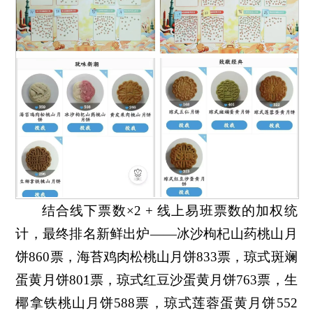
结合线下票数×2 + 线上易班票数的加权统
计，最终排名新鲜出炉——冰沙枸杞山药桃山月
饼860票，海苔鸡肉松桃山月饼833票，琼式斑斓
蛋黄月饼801票，琼式红豆沙蛋黄月饼763票，生
椰拿铁桃山月饼588票，琼式莲蓉蛋黄月饼552