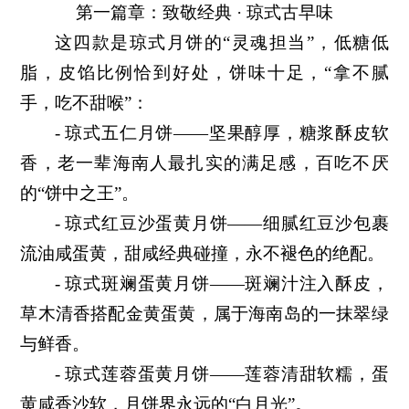
第一篇章：致敬经典 · 琼式古早味
这四款是琼式月饼的“灵魂担当”，低糖低
脂，皮馅比例恰到好处，饼味十足，“拿不腻
手，吃不甜喉”：
- 琼式五仁月饼——坚果醇厚，糖浆酥皮软
香，老一辈海南人最扎实的满足感，百吃不厌
的“饼中之王”。
- 琼式红豆沙蛋黄月饼——细腻红豆沙包裹
流油咸蛋黄，甜咸经典碰撞，永不褪色的绝配。
- 琼式斑斓蛋黄月饼——斑斓汁注入酥皮，
草木清香搭配金黄蛋黄，属于海南岛的一抹翠绿
与鲜香。
- 琼式莲蓉蛋黄月饼——莲蓉清甜软糯，蛋
黄咸香沙软，月饼界永远的“白月光”。