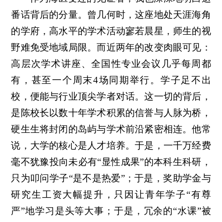
番话背后的分量。曾几何时，这座地处天涯海角
的学府，高水平的学术活动寥若晨星，师生的视
野难免受地域局限。而近两年的改变肉眼可见：
高层次学术讲座、全国性专业会议几乎每周都
有，甚至一个周末4场同期举行。学子足不出
校，便能与行业顶尖学者对话。这一切的背后，
是陈校长以数十年学术积累的信誉与人脉为桥，
硬生生将封闭的岛屿与学术前沿紧密相连。他常
说，大学的核心是人才培养。于是，一千万经费
毫不犹豫投向未必有“显性成果”的本科生科研，
只为叩问学子“是不是热爱”；于是，奖助学金与
研究生工资大幅提升，只因让青年学子“有尊
严”地学习是头等大事；于是，冗余的“水课”被