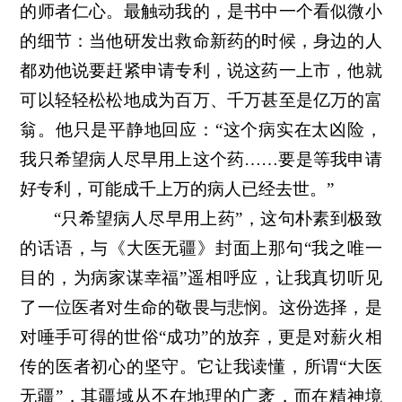
的师者仁心。最触动我的，是书中一个看似微小
的细节：当他研发出救命新药的时候，身边的人
都劝他说要赶紧申请专利，说这药一上市，他就
可以轻轻松松地成为百万、千万甚至是亿万的富
翁。他只是平静地回应：“这个病实在太凶险，
我只希望病人尽早用上这个药……要是等我申请
好专利，可能成千上万的病人已经去世。”
“只希望病人尽早用上药”，这句朴素到极致
的话语，与《大医无疆》封面上那句“我之唯一
目的，为病家谋幸福”遥相呼应，让我真切听见
了一位医者对生命的敬畏与悲悯。这份选择，是
对唾手可得的世俗“成功”的放弃，更是对薪火相
传的医者初心的坚守。它让我读懂，所谓“大医
无疆”，其疆域从不在地理的广袤，而在精神境