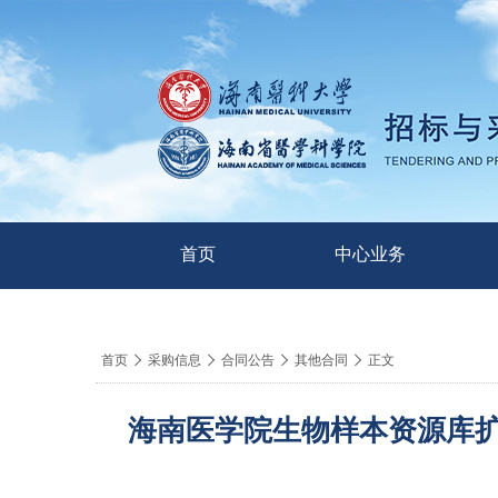
首页
中心业务
导
首页

采购信息

合同公告

其他合同

正文
航
痕
海南医学院生物样本资源库扩建
迹