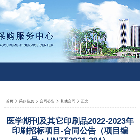
导
首页

采购信息

合同公告

其他合同

正文
航
痕
医学期刊及其它印刷品2022-2023年
迹
印刷招标项目-合同公告（项目编