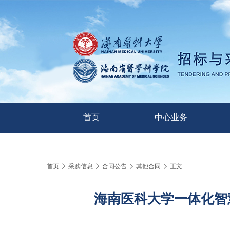
首页
中心业务
导
首页

采购信息

合同公告

其他合同

正文
航
痕
海南医科大学一体化智慧
迹