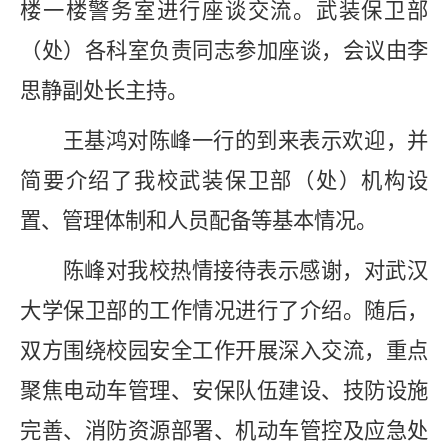
楼
一楼警务室
进行座谈交流。
武装
保卫部
（
处
）各
科室
负责同志参加座谈，会议由
李
思静
副
处
长主持
。
王基鸿
对
陈峰一行
的到来表示欢迎，并
简要
介绍了
我校武装
保卫部
（处）
机构设
置、管理体制和人员配备等基本情况。
陈峰
对
我校
热情接待表示感谢
，对武汉
大学
保卫部的工作
情况
进行了介绍
。
随后，
双方围绕校园安
全
工作
开展
深入交流，重点
聚焦电动车管理、安保队伍建设、技防设施
完善、
消防资源部署、
机动车管控及应急处