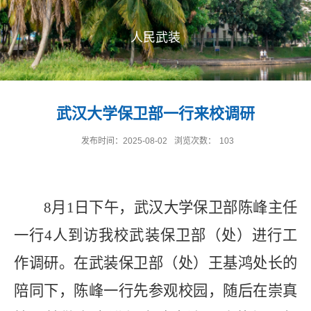
人民武装
武汉大学保卫部一行来校调研
发布时间：2025-08-02
浏览次数：
103
8月1日
下午
，武汉大学保卫部
陈峰主任
一行
4人到访我校武装保卫部（处）
进行工
作调研。在武装保卫部（处）王基鸿处长的
陪同下，陈峰
一行
先
参观校园，随后在崇真