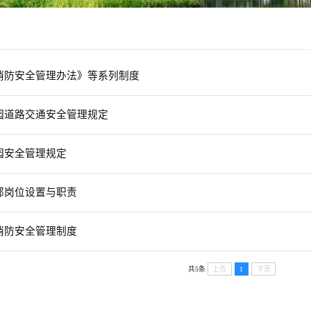
制度
南医科大学消防安全管理办法》等系列制度
医科大学校园道路交通安全管理规定
医科大学校园安全管理规定
医学院安保部岗位设置与职责