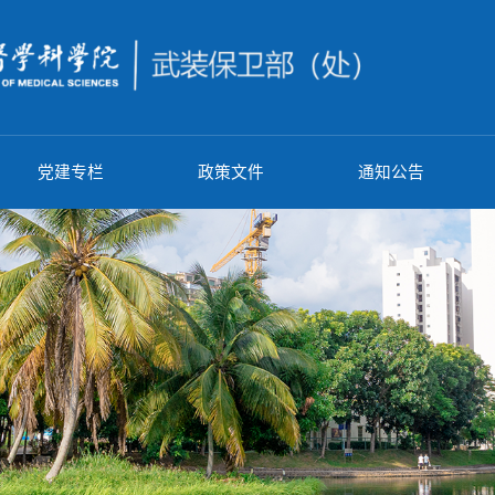
闻动态
党建专栏
政策文件