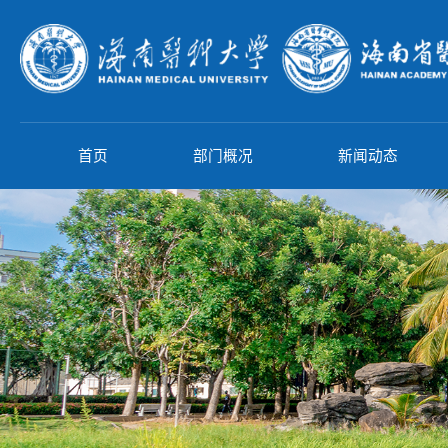
首页
部门概况
新