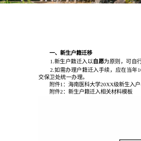
一、新
生户籍迁移
1.新生户籍迁入以
自愿
为
2.如需办理户籍迁入手续
交保卫处统一办理。
附件
1：海南医科大学20X