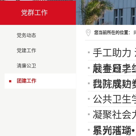
党群工作
您当前所在的位置：
党务动态
手工助力
党建工作
赴春日之
清廉公卫
展主题手
团建工作
我院成功举
口开展妇
公共卫生
凝聚社会
星光璀璨•
系列活动