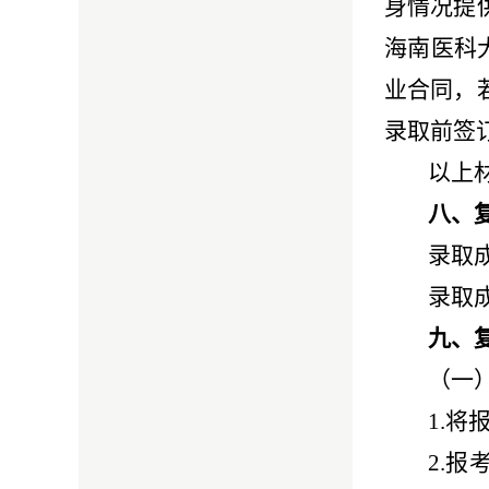
身情况提
海南医科
业合同，
录取前签
以上
八、
录取
录取成
九、
（一
1.
2.