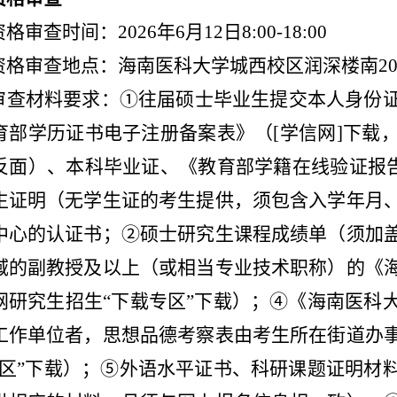
资格审查时间：
2026
年
6
月
12
日
8:00-18:00
资格审查地点：海南医科大学城西校区润深楼南
2
审查材料要求：①往届硕士毕业生提交本人身份
育部学历证书电子注册备案表》（[学信网]下载
反面）、本科毕业证、《教育部学籍在线验证报告
生证明（无学生证的考生提供，须包含入学年月
中心的认证书；
②
硕士研究生课程成绩单（须加
域的副教授及以上（或相当专业技术职称）的《
网研究生招生“下载专区”下载）；
④
《海南医科
工作单位者，思想品德考察表由考生所在街道办
区”下载）；
⑤
外语水平证书、科研课题证明材