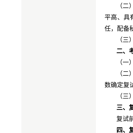
（二
平高、具
任，配备
（三
二、
（一
（二
数确定复
（三
三、
复试
四、