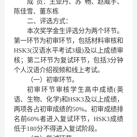
成
员：王亚丹、苏
畅、赵威宇、
陈佳雪、董东栋
二、
评选方式：
本次奖学金生评选分为两个
环节
。
第一
环节
为初审
环节
，包括材料审核和
HSK3(汉语水平考试3级)及以上成绩审
核；第二
环节
为复试
环节
，包括
3分钟
个人汉语介绍视频和线上考试。
（一）
初审环节。
初审环节审核学生高中成绩
(英
语、生物、化学)和HSK3及以上成绩，
两项各占初审成绩的50%。初审成绩排
名前60%者进入复试环节，HSK3成绩
低于180分不得进入复试阶段。