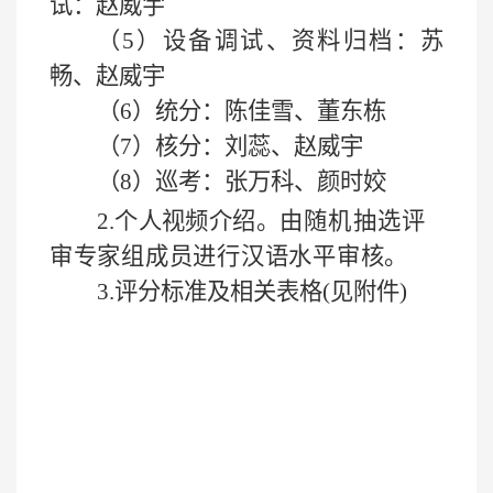
试：赵威宇
（
5）设备调试、资料归档：苏
畅、赵威宇
（
6）统分：陈佳雪、董东栋
（
7）核分：刘蕊、赵威宇
（
8）巡考：张万科、颜时姣
2.个人视频介绍。
由
随机抽选评
审专家组成
员进行
汉语
水平审核。
3.评分标准及相关表格(见附件)