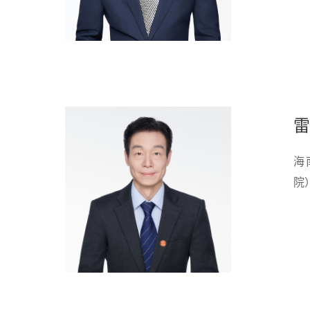
雷
海
院