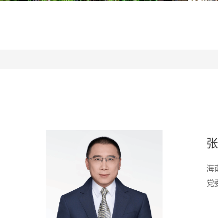
张
海
党