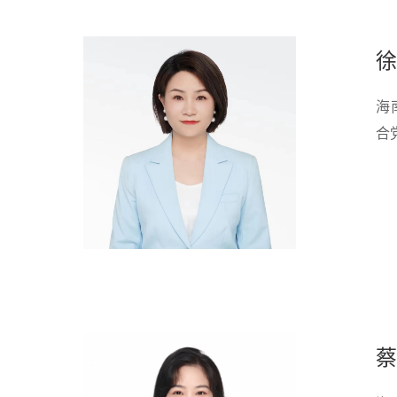
徐
海
合
蔡