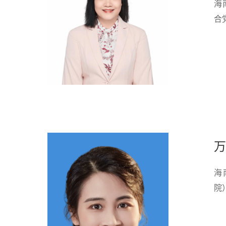
海
合
万
海
院