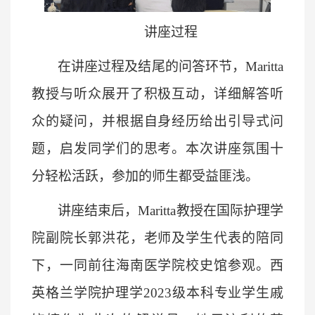
讲座过程
在讲座过程及结尾的问答环节，
Maritta
教授与听众展开了积极互动，详细解答听
众的疑问，并根据自身经历给出引导式问
题，启发同学们的思考。本次讲座氛围十
分轻松活跃，参加的师生都受益匪浅。
讲座结束后，
Maritt
a
教授在
国际护理学
院副院长郭洪花，老师及学生代表
的陪同
下，
一同
前往海南医学院校史馆
参观
。
西
英格兰
学院护理
学
2023级本科
专业
学生
戚