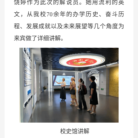
饶婷作为此次的解说员
。她用流利的英
文，
从我校
70余年的办学历史、奋斗历
程、发展成就以及未来展望等几个角度
为
来宾
做了详细
讲解
。
校史馆讲解