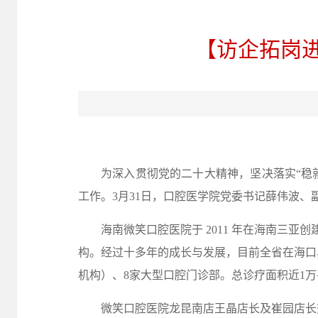
【访企拓岗
为
深入贯彻党的二十大精神，坚决落实
“稳
工作。
3月
31
日，口腔医学院党委书记薛伟波、
海南微笑口腔医院于
2011 年在海南三
构。经过十多年的成长与发展，目前全省在海口
机构）、8家大型口腔门诊部。总诊疗面积近1万
微笑口腔医院龙昆南店王晶店长及崔园店长