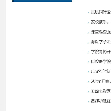
志愿同行爱
家校携手，
课堂巡查强
海医学子走
学院青协开
口腔医学院
以“心”迎“
从“齿”开始
五四表彰喜
晨辉初现红