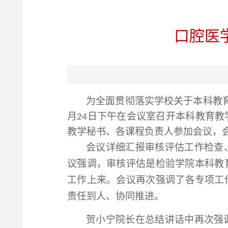
口腔医
为全面贯彻落实学校关于本科教
月
日
下午
在会议室召开本科教育教
24
教学秘书、各课程负责人
参加会议
，
会议详细
汇报审核评估工作检查
议强调，审核评估是检验学院本科教
工作上来。会议
再次强调
了各专项工
责任到人、协同推进。
贺小宁院长
在总结讲话中再次强