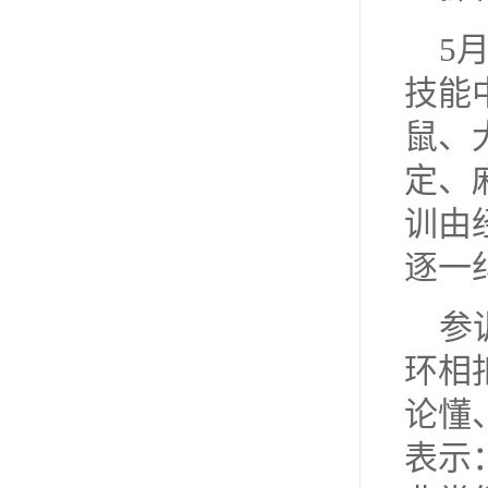
5
技能
鼠、
定、
训由
逐一
参
环相
论懂
表示