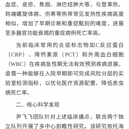
血症、皮疹、焦痂、淋巴结肿大等，与登革热、
钩端螺旋体病、伤寒等热带常见发热性疾病高度
相似，增加了早期诊断和重症甄别的难度，进展
至多器官功能衰竭的重症病例死亡率高。
当前临床常用的炎症标志物如C反应蛋白
（CRP）、降钙素原（PCT）和外周血白细胞
（WBC）在疾病急性期无法有效预测疾病进展，
亟需一种能够在入院早期即可完成风险分层的实
验室检测指标，以优化医疗资源配置、降低恙虫
病死亡率。
二、核心科学发现
尹飞飞团队针对上述临床痛点，联合两个独
立队列开展了多中心前瞻性研究。该研究依托海