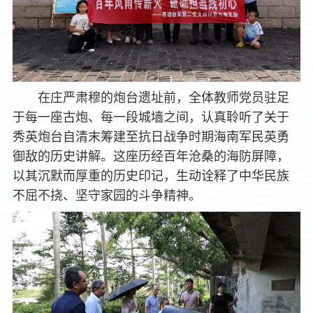
在庄严肃穆的炮台遗址前，全体教师党员驻足
于每一座古炮、每一段城墙之间，认真聆听了关于
秀英炮台自清末筹建至抗日战争时期海南军民英勇
御敌的历史讲解。这座历经百年沧桑的海防屏障，
以其沉默而厚重的历史印记，生动诠释了中华民族
不屈不挠、坚守家园的斗争精神。