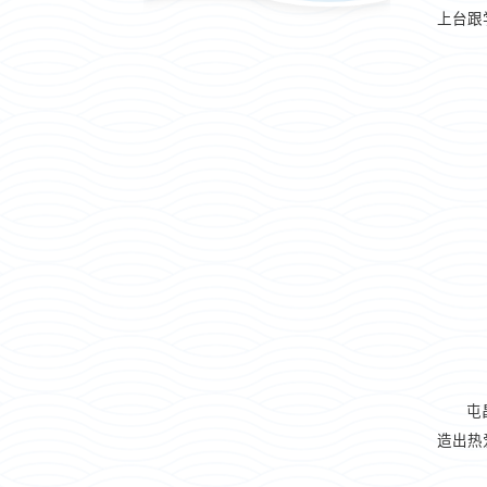
上台跟
屯
造出热