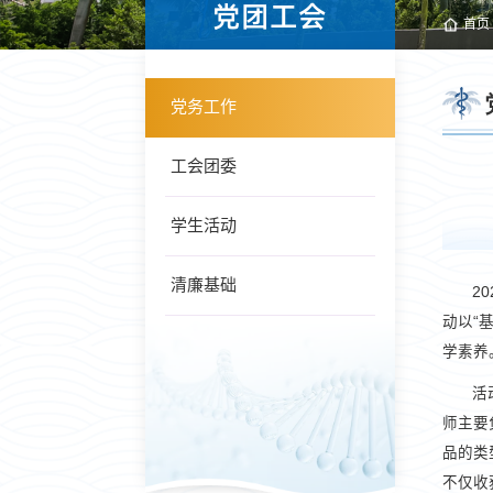
党团工会
首页
党务工作
工会团委
学生活动
清廉基础
2
动以“
学素养
活
师主要
品的类
不仅收