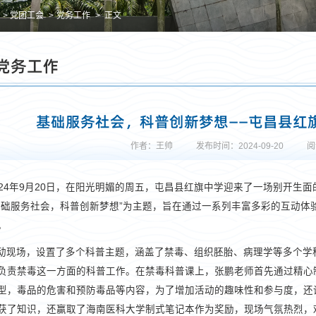
党团工会
党务工作
正文
党务工作
基础服务社会，科普创新梦想——屯昌县红
作者：王帅
发布时间：2024-09-20
阅
024年9月20日，在阳光明媚的周五，屯昌县红旗中学迎来了一场别开生
基础服务社会，科普创新梦想”为主题，旨在通过一系列丰富多彩的互动体
。
动现场，设置了多个科普主题，涵盖了禁毒、组织胚胎、病理学等多个学
负责禁毒这一方面的科普工作。在禁毒科普课上，张鹏老师首先通过精心
型，毒品的危害和预防毒品等内容，为了增加活动的趣味性和参与度，还
获了知识，还赢取了海南医科大学制式笔记本作为奖励，现场气氛热烈，