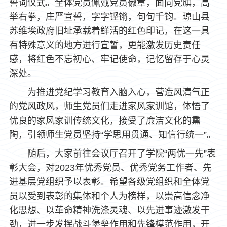
誓词仪式。全体党员佩戴党员徽章，面向党旗，高
举右拳，庄严宣誓，字字铿锵，句句千钧。琼山县
苏维埃政府旧址承载着鲜活的红色印记，在这一具
有特殊意义的地方进行宣誓，更能激发历史责任
感，将红色不忘初心、牢记使命，记忆留存于心灵
深处。
为推进党纪学习教育入脑入心，营造风清气正
的党风政风，师生党员们走进家风家训馆，体悟了
优良的家风家训传统文化，接受了廉洁文化的熏
陶，引领师生党员坚持“学思用贯通、知信行统一”。
随后，大家前往会议厅召开了学院“两优一先”表
彰大会，对2023年优秀党员、优秀党务工作者、先
进基层党组织予以表彰。希望各级党组织和全体党
员以受到表彰的集体和个人为榜样，以崇高信念净
化思想、以革命精神洗涤灵魂、以先进事迹激发干
劲，进一步发挥战斗堡垒作用和先锋模范作用，开