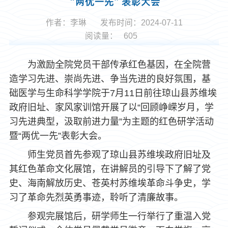
“两优一先”表彰大会
作者：李琳
发布时间：2024-07-11
阅读量：
605
为激励全院党员干部传承红色基因，在全院营
造学习先进、崇尚先进、争当先进的良好氛围，基
础医学与生命科学学院于7月11日前往琼山县苏维埃
政府旧址、家风家训馆开展了以“回顾峥嵘岁月，学
习先进典型，汲取前进力量”为主题的红色研学活动
暨“两优一先”表彰大会。
师生党员首先参观了琼山县苏维埃政府旧址及
其红色革命文化展馆，在讲解员的引导下了解了党
史、海南解放历史、苍英村苏维埃革命斗争史，学
习了革命先烈英勇事迹，聆听了清廉故事。
参观完展馆后，研学师生一行举行了重温入党