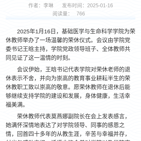
作者：李琳
发布时间：2025-01-16
阅读量：
766
2025年1月16日，基础医学与生命科学学院为荣
休教师举办了一场温馨的荣休仪式。会议由学院党
委书记王晗主持，学院党政领导班子、全体教师共
同见证了这一温情的时刻。
会议伊始，王晗书记代表学院对荣休老师的退
休表示不舍，并向为崇高的教育事业耕耘半生的荣
休教职工致以崇高的敬意。愿荣休教师在退休后能
够继续支持学院的建设和发展，身体健康，生活幸
福美满。
荣休教师代表莫燕娜副院长在会上发表感言，
她满怀深情地表达了对学院领导、同事的感恩之
情，回首四十多年的从教生涯，辛苦与幸福并存，