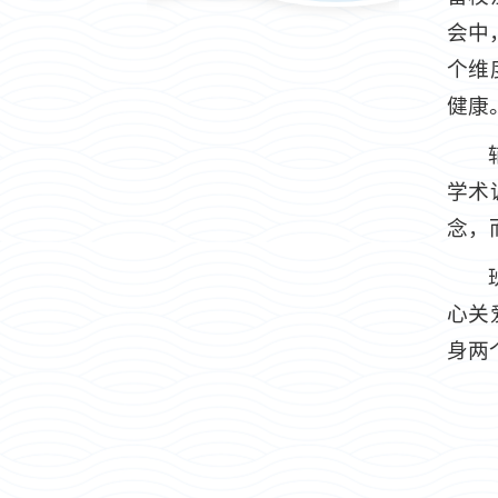
会中
个维
健康
学术
念，
心关
身两