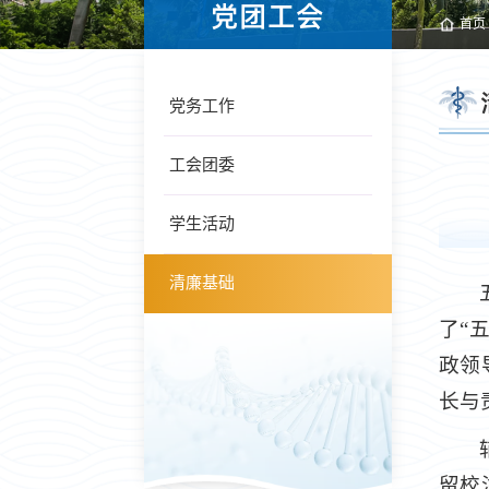
党团工会
首页
党务工作
工会团委
学生活动
清廉基础
了“
政领
长与
留校