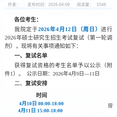
作者：
发布时间：2026-04-09
阅读量：
1548
各位考生：
我院定于
202
6
年4月1
2日（周日
）
进行
202
6年硕士研究生招生考试复试（第一轮调
剂），现将有关事项通知如下：
一、复试名单
获得复试资格的考生名单予以公示（附
件
1
）。
公示日期：202
6
年4月
9
日
—
1
1
日
二、
复试安排
时间
4月10日 08:00
-18:00
现
4月11日 15:00-18:00