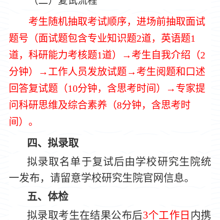
（二）复试流程
考生随机抽取考试顺序，进场前抽取面试
题号（面试题包含专业知识题
2
道，
英
语题
1
道，科研能力考核题
1
道）
→考生自我介绍（
2
分钟）
→工作人员发放试题→考生阅题和口述
回答复试题（
10
分钟，含思考时间）
→专家提
问科研思维及综合素养（
8
分钟，含思考时
间）。
四、拟录取
拟录取名单于复试后由学校研究生
院
统
一发布，请留意学校研究生
院
官网信息。
五、体检
拟录取考生在结果公布后
3个工作日
内
携