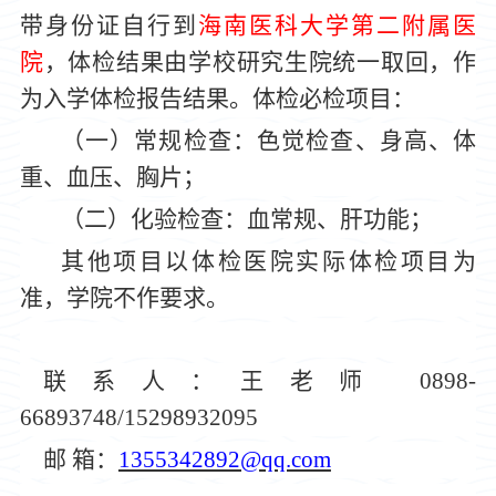
带
身份证自行到
海南医
科大学
第二附属医
院
，体检结果由学校研究生
院
统一取回，作
为入学体检报告结果。体检必检项目：
（一）常规检查：色觉检查、身高、体
重、血压、胸片；
（二）化验检查：血常规、肝功能；
其他项目以体检医院实际体检项目为
准，学院不
作
要求。
联系人：
王
老师
0898-
66893748/15298932095
邮
箱：
1355342892@qq.com