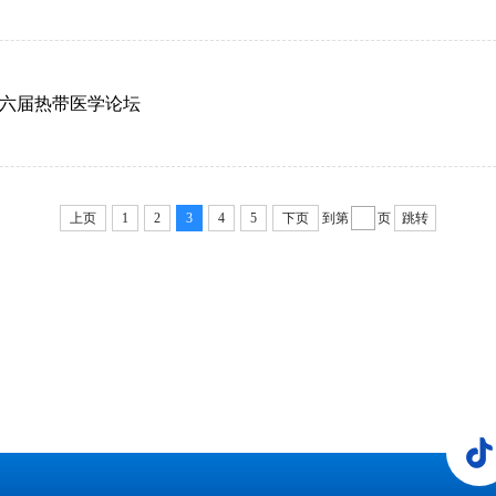
第六届热带医学论坛
上页
1
2
3
4
5
下页
到第
页
跳转