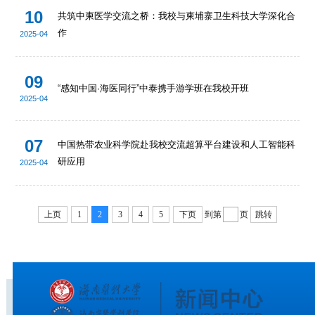
10
共筑中柬医学交流之桥：我校与柬埔寨卫生科技大学深化合
作
2025-04
09
“感知中国·海医同行”中泰携手游学班在我校开班
2025-04
07
中国热带农业科学院赴我校交流超算平台建设和人工智能科
研应用
2025-04
上页
1
2
3
4
5
下页
到第
页
跳转