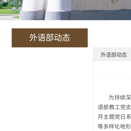
外语部动态
外语部动态
为持续
语部教工党支
月主题党日
等多样化地形