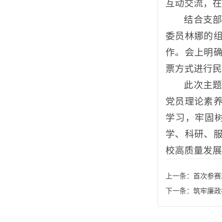
互动交流，在
结合支
委员林娜的
作。会上明
票方式进行民
此次主
党员理论素
学习，牢固
学、科研、
校高质量发展
上一条：
首次参赛
下一条：
筑牢廉政