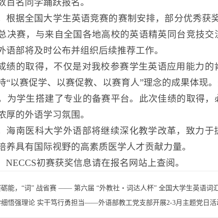
数百名同学踊跃报名。
，根据全国大学生英语竞赛的赛制安排，部分优秀获奖
总决赛，与来自全国各地高校的英语精英同台竞技交
外语部将及时公布并组织后续推荐工作。
成绩的取得，不仅是对我校参赛学生英语应用能力的
持“以赛促学、以赛促教、以赛育人”理念的成果体现
，为学生搭建了专业的备赛平台。此次佳绩的取得，
浓厚的外语学习氛围。
，海南医科大学外语部将继续深化教学改革，致力于
培养具有国际视野的高素质医学人才贡献力量。
：NECCS初赛获奖信息请在报名网站上查阅。
砺能，“词” 战省赛 —— 第六届 “外教社・词达人杯” 全国大学生英语词汇
学细悟强理论 实干笃行勇担当——外语部教工党支部开展2-3月主题党日活