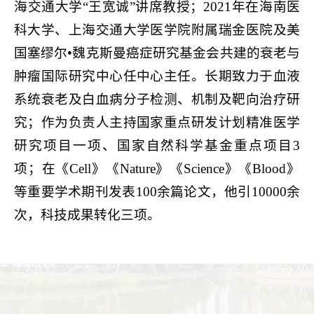
海交通大学
“王宽诚”讲席教授
；
2021年在
海南医
科大学、上海交通大学医学院附属瑞金医院及美
国塞缪尔
•魏克斯曼癌症研究基金会共建
的
衰老与
肿瘤国际研究中心任中心主任。长期
致力于血液
系统衰老及白血病分子检测、机制及靶向治疗研
究；作为负责人主持国家重点研发计划精准医学
研究项目一项、国家自然科学基金重点项目
3
项
；在《
Cell》《Nature》《Science》《Blood》
等重要学术期刊发表100余
篇论
文，他引
10000余
次，科技成果转化三项
。