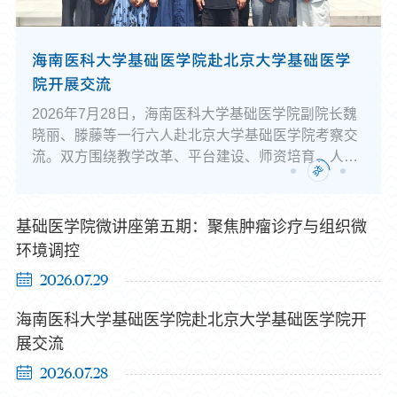
海南医科大学基础医学院赴北京大学基础医学
院开展交流
2026年7月28日，海南医科大学基础医学院副院长魏
晓丽、滕藤等一行六人赴北京大学基础医学院考察交
流。双方围绕教学改革、平台建设、师资培育、人才
培养及高层次人才引进等核心工作展开深度研讨，探
索基础医学高质量发展新路径。数智平台拓维度，实
验教学焕新貌考察团实地走访北大基础医学院数智化
基础医学院微讲座第五期：聚焦肿瘤诊疗与组织微
教学实验室、生物医学国家级实验教学示范中心等。
环境调控
北大基础医学院全面完成形态学、解剖实验室数字化
2026.07.29
升级，配套裸眼3D解剖系统、AI虚拟病人、...
海南医科大学基础医学院赴北京大学基础医学院开
展交流
2026.07.28