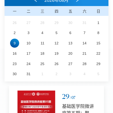
2026年08月
过全基因组CRISPR筛
选，首次揭示了糖基磷
一
二
三
四
五
六
日
脂酰肌醇锚定系统在肠
道病毒感染过程中的关
26
27
28
29
30
31
1
键作用，并阐明了其通
2
3
4
5
6
7
8
过诱导内质网应激及激
活RIDD通路降解病毒
9
10
11
12
13
14
15
RNA的新机制。...
16
17
18
19
20
21
22
23
24
25
26
27
28
29
30
31
1
2
3
4
5
29
/ 07
基础医学院微讲