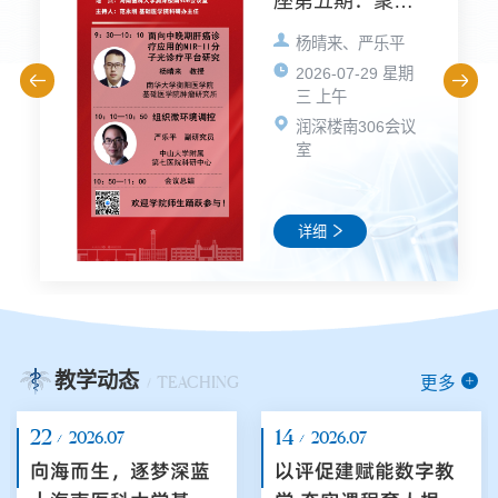
座第五期：聚焦
肿瘤诊疗与组织
杨晴来、严乐平
微环境调控
2026-07-29 星期
三 上午
润深楼南306会议
室
详细
教学动态
更多
TEACHING
22
14
2026.07
2026.07
向海而生，逐梦深蓝
以评促建赋能数字教