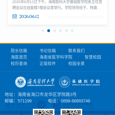
2026年6月12日下午，海南医科大学基础医学院系主任竞
研的重要高地。学院建
现场答辩。 本次评审采
聘会议在技能楼7楼会议室举行。学院领导班子、特邀评
有第三批“全国高校黄大
用“5分钟PPT汇报+3分
审专家及相关教研室教职工齐聚一堂，共同见证两位海内
年式教师团队”，于2024
钟专家质询”的标准化流
2026.06.12
外领军人才围绕病原生物学与免疫学系、生理学与病理生
年荣膺“全国教育系统先
程。各课程负责人围绕
理学系主任岗位展开的精彩竞聘陈述。没有照本宣科，没
进集体”称号。学院现有
课程建设现状、实施方
有官话套话。20分钟汇报、10分钟答辩，评委犀利追
教职工206人，其中专任
案、经费规划、预期成
问，台下掌声与笑声交织。这不是一次常规的岗位竞聘，
教师151人，博士占比达
果等方面展开汇报，...
而是一场面向未来的学科蓝图竞逐。本次会议是学院深化
76....
组织机构改革、...
院长信箱
书记信箱
联系我们
海医首页
海南省医学科学院
智慧校园
校历查询
正版软件
校园全景
地址：海南省海口市龙华区学院路3号
邮编：571199
电话：0898-66893748