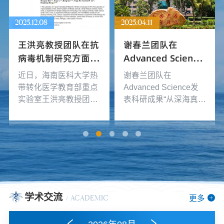
2025.12.08
2025.04.11
王洪亮教授团队在抗
谢春兰团队在
病毒机制研究方面取
Advanced Science
得重大突破——揭示
发表科研成果“从深
近日，海南医科大学热
谢春兰团队在
GPI锚定系统调控肠
海真菌中发现首个靶
带转化医学教育部重点
Advanced Science发
道病毒感染的新机
向SHN3治疗骨丢失
实验室王洪亮教授团队
表科研成果“从深海真菌
制，为抗病毒药物研
的活性先导化合物”
在国际病原学顶级期刊
中发现首个靶向SHN3
（中国科学院一区
治疗骨丢失的活性先导
发提供新靶点
top）《PLOS
化合物”
Pathogens》上发表题
为《Disrupted
glycosylphosphatidylinositol
anchoring induces ER
stress and restricts
学术交流
更多
ACADEMIC
enterovirus infection》
的研究论文。该研究通