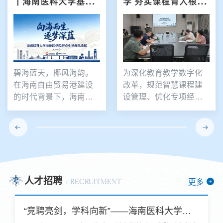
｜海南医科大学基础
学 夯实课程育人根基
医学院研究生导师风
——基础医学院顺利开
采展（一）
展教务立项智慧课程
建设规划答辩评审
碧海蓝天，椰风海韵。
为深化教育教学数字化
在海南自由贸易港建设
改革，规范智慧课程建
的时代背景下，海南医
设管理、优化专项经费
科大学基础医学院立足
配置，7月14日上午，海
热带医学研究领域，持
南医科大学基础医学院
续推动医学教育与科研
在润深楼南306会议室举
创新发展。平台坚实，
办教务立项智慧课程建
名师荟萃学院前身为
设规划答辩会。教务处
1984年成立的基础医学
副处长王胜、杜冠魁教
人才招聘
部，溯源于1947年的医
授、董站玲教授担任评
更多
RECRUITMENT
学教育初心，历经四十
审专家，学院副院长魏
余载砥砺深耕，已成长
晓丽主持会议，全院26
“竞聘亮剑，学科向新”——海南医科大学基础医学院第一期系主任竞聘会顺利举行
为海南省医学教育与科
项智慧课程负责人参与