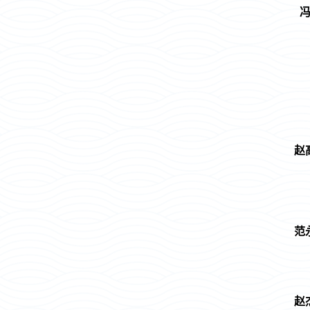
赵
范
赵