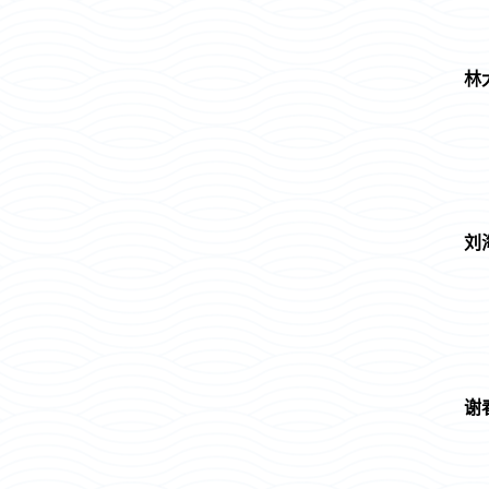
林
刘
谢