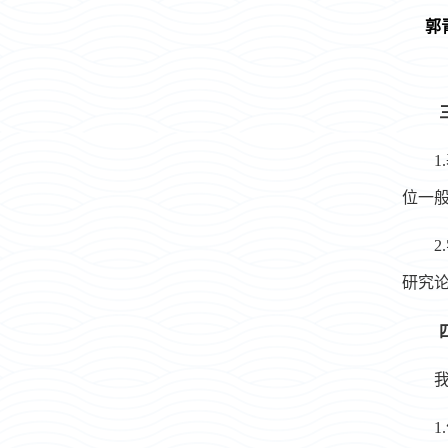
郭
位一般
研究
1