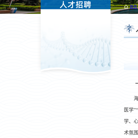
人才招聘
首页
医学”
“
学
、
术氛